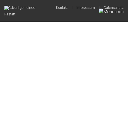
|
|
© Adventgemeinde
Kontakt
Impressum
Datenschutz
Rastatt