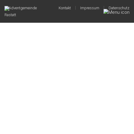
|
|
© Adventgemeinde
Kontakt
Impressum
Datenschutz
Rastatt