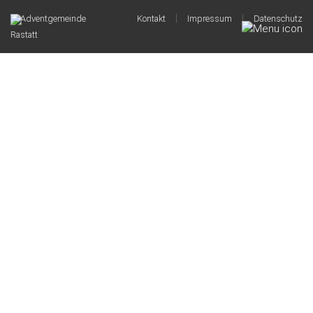
|
|
© Adventgemeinde
Kontakt
Impressum
Datenschutz
Rastatt