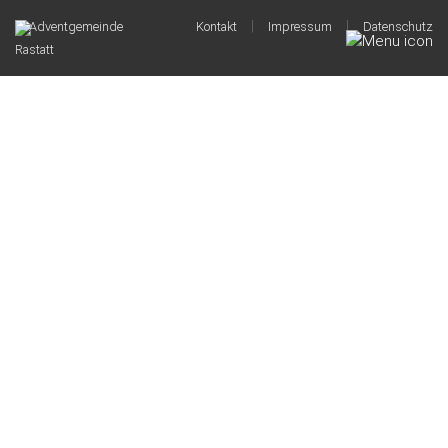
|
|
© Adventgemeinde
Kontakt
Impressum
Datenschutz
Rastatt