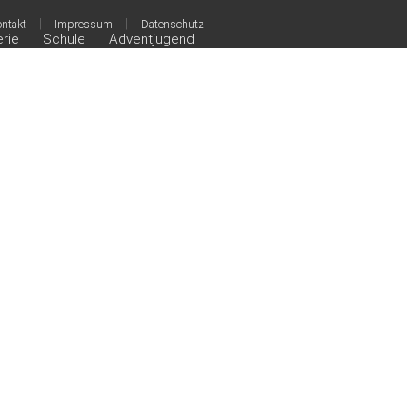
|
|
ntakt
Impressum
Datenschutz
erie
Schule
Adventjugend