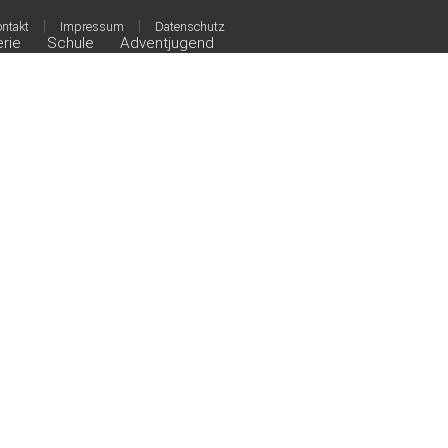
|
|
ntakt
Impressum
Datenschutz
erie
Schule
Adventjugend