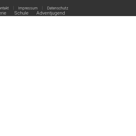
|
|
ntakt
Impressum
Datenschutz
erie
Schule
Adventjugend