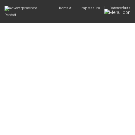
|
|
© Adventgemeinde
Kontakt
Impressum
Datenschutz
Rastatt