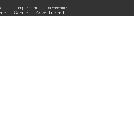
|
|
ntakt
Impressum
Datenschutz
erie
Schule
Adventjugend