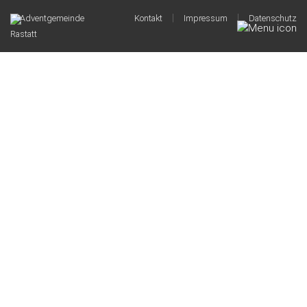
|
|
© Adventgemeinde
Kontakt
Impressum
Datenschutz
Rastatt