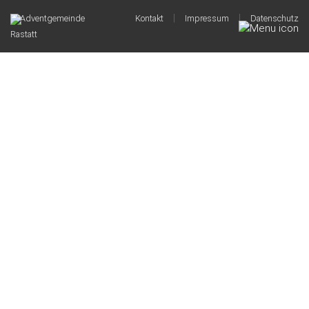
|
|
© Adventgemeinde
Kontakt
Impressum
Datenschutz
Rastatt