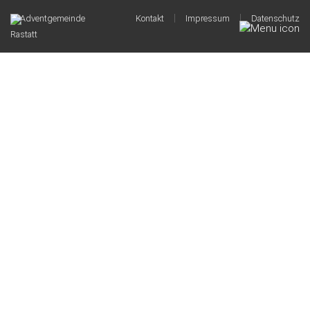
|
|
© Adventgemeinde
Kontakt
Impressum
Datenschutz
Rastatt