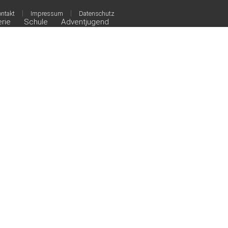
|
|
ntakt
Impressum
Datenschutz
erie
Schule
Adventjugend