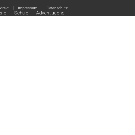
|
|
ntakt
Impressum
Datenschutz
erie
Schule
Adventjugend